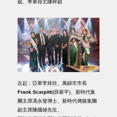
妮、季軍得主陳梓穎
左起：亞軍李焯欣、萬錦市市長
Frank Scarpitti
(薛家平)、新時代集
團主席馮永發博士、新時代傳媒集團
副主席陳國雄先生、