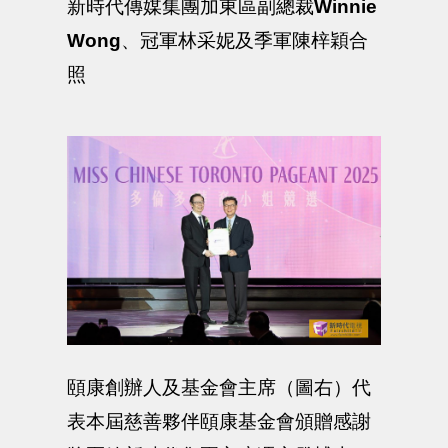
新時代傳媒集團加東區副總裁
Winnie
Wong
、冠軍林采妮及季軍陳梓穎合
照
頤康創辦人及基金會主席（圖右）代
表本屆慈善夥伴頤康基金會頒贈感謝