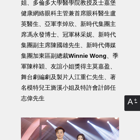
姐、多倫多大學醫學院教授及士嘉堡
健康網絡眼科主管兼首席眼科醫生盧
英醫生、亞軍李焯欣、新時代集團主
席馮永發博士、冠軍林采妮、新時代
集團副主席陳國雄先生、新時代傳媒
集團加東區副總裁
Winnie Wong
、季
軍陳梓穎、友誼小姐獎得主莫嘉盈、
舞台劇編劇及製片人江重仁先生、著
名模特兒王旖溪小姐及特許會計師任
志偉先生
A