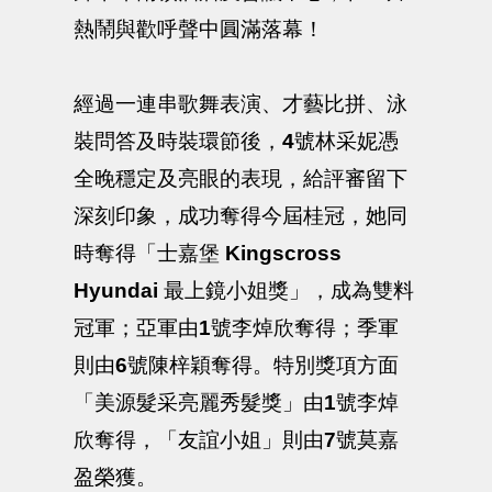
熱鬧與歡呼聲中圓滿落幕！
經過一連串歌舞表演、才藝比拼、泳
裝問答及時裝環節後，
4
號林采妮憑
全晚穩定及亮眼的表現，給評審留下
深刻印象，成功奪得今屆桂冠，她同
時奪得「士嘉堡
Kingscross
Hyundai
最上鏡小姐獎」，成為雙料
冠軍；亞軍由
1
號李焯欣奪得；季軍
則由
6
號陳梓穎奪得。特別獎項方面
「美源髮采亮麗秀髮獎」由
1
號李焯
欣奪得，「友誼小姐」則由
7
號莫嘉
盈榮獲。