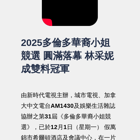
2025多倫多華裔小姐
競選 圓滿落幕 林采妮
成雙料冠軍
由新時代電視主辦，城市電視、加拿
大中文電台
AM1430
及娛樂生活雜誌
協辦之第
31
屆《多倫多華裔小姐競
選》，已於
12
月
1
日（星期一） 假萬
錦市希爾頓酒店及會議中心，在一片