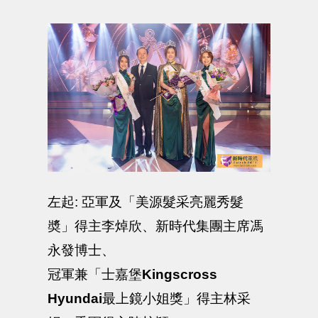
左起: 亞軍及「美源髮采亮麗秀髮
奬」得主李焯欣、新時代集團主席馮
永發博士、
冠軍兼「士嘉堡
Kingscross
Hyundai
最上鏡小姐獎」得主林采