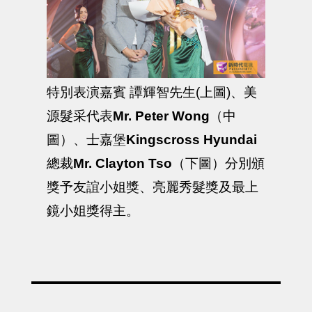
特別表演嘉賓 譚輝智先生(上圖)、美
源髮采代表
Mr. Peter Wong
（中
圖）、士嘉堡
Kingscross Hyundai
總裁
Mr. Clayton Tso
（下圖）分別頒
獎予友誼小姐獎、亮麗秀髮獎及最上
鏡小姐獎得主。