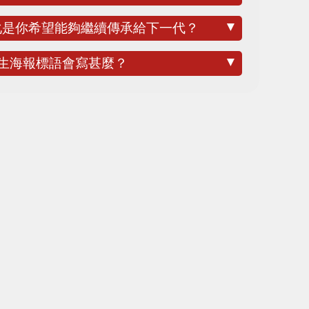
▼
文化是你希望能夠繼續傳承給下一代？
▼
人生海報標語會寫甚麼？