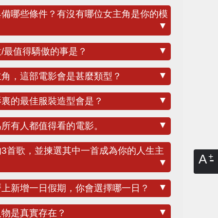
▼
▼
意/最值得驕傲的事是？
▼
女主角，這部電影會是甚麼類型？
▼
電影裏的最佳服裝造型會是？
▼
認為所有人都值得看的電影。
愛的3首歌，並揀選其中一首成為你的人生主
A
▼
▼
日曆上新增一日假期，你會選擇哪一日？
▼
人物是真實存在？