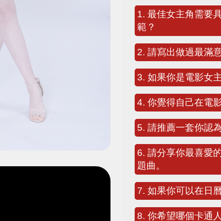
1. 最佳女主角需要具備哪些條件？有沒有哪位女主角是你的模
範？
2. 請寫出做過最滿
3. 如果你是電影
4. 你覺得自己在
5. 請推薦一套你
6. 請分享你最喜
題曲。
7. 如果你可以在
8. 你希望哪個卡通