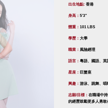
出生地點:
香港
身高：
5'3"
體重：
101 LBS
學歷：
大學
職業：
風險經理
語言：
粵語、國語、英
星座：
巨蟹座
興趣：
游泳、跳舞、唱
志願/目標：
在職場中持
的經歷鼓勵更多人勇敢